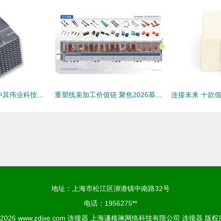
IC产品新形态 北京中其伟业科技引领卡边缘及后面板安装型连接器发展
重塑线束加工价值链 聚焦2026慕尼黑上海电子生产设备展上的智造新势力与连接器创新
地址：上海市松江区泖港镇中南路32号
电话：1956275**
© 2026
www.zdjxe.com
连接器
上海谦格琳网络科技有限公司
连接器
版权