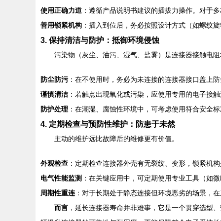
使用正确力道
：遵循产品说明书建议的插拔力操作。对于多
善用锁紧机构
：插入到位后，务必按照设计方式（如螺纹旋
3. 保持清洁与防护：抵御环境侵蚀
污染物（灰尘、油污、湿气、盐雾）是连接器接触电阻
防尘防污
：在不使用时，务必为未连接的连接器接口盖上防
谨慎清洁
：若触点出现氧化或污染，应使用专用的电子接触
防护处理
：在潮湿、腐蚀性环境中，可考虑使用符合安全标
4. 定期检查与预防性维护：防患于未然
主动的维护远比故障后的维修更有价值。
外观检查
：定期检查连接器外壳有无裂纹、变形，锁紧机构
电气性能监测
：在关键应用中，可定期使用专业工具（如微
周期性重连
：对于长期处于静态连接但环境恶劣的场景，在
而言
，延长连接器寿命并非难事，它是一个贯穿选型、