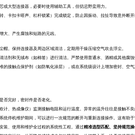
芯或大型连接器，必要时使用辅助工具，但切忌野蛮用力。
转、卡扣卡嗒声、杠杆锁紧）完成锁定，防止因振动、拉扯导致意外断开
增大、产生腐蚀和短路的元凶。
尘帽。保持连接器及周边区域清洁，定期用干燥压缩空气吹去浮尘。
清洁剂和无绒布（如棉签）进行清洁。严禁使用普通水、酒精或其他腐蚀
准的接触点保护剂（如防氧化涂层），或在系统级设计上增加密封、空气
是否完好，密封件是否老化。
欧计、热成像仪）监测接触电阻和运行温度。异常的温升往往是接触不良
系统停机维护期间，可以进行一次规范的断开与重新连接操作。这有助于“
安装、使用和维护全过程的系统性工程。通过
精准选型匹配、坚持规范操