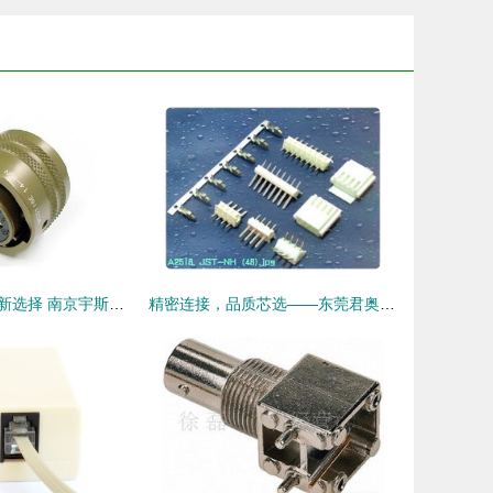
圆形连接器市场新选择 南京宇斯鑫电气引领替代风潮
精密连接，品质芯选——东莞君奥电子JST NH 2.5mm连接器系列解读