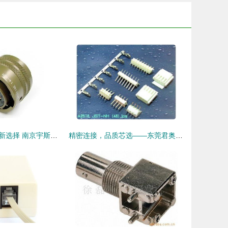
圆形连接器市场新选择 南京宇斯鑫电气引领替代风潮
精密连接，品质芯选——东莞君奥电子JST NH 2.5mm连接器系列解读